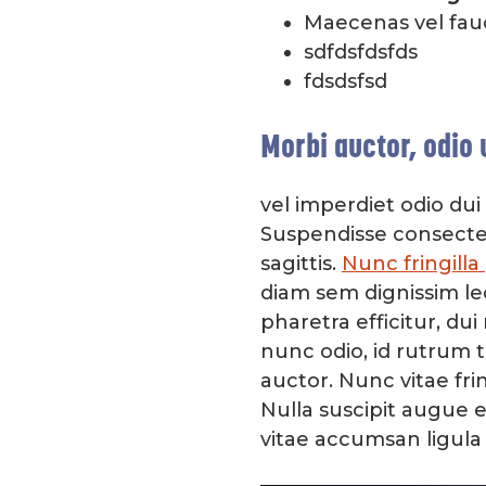
Maecenas vel fauc
sdfdsfdsfds
fdsdsfsd
Morbi auctor, odio 
vel imperdiet odio dui
Suspendisse consectet
sagittis.
Nunc fringilla
diam sem dignissim leo
pharetra efficitur, dui
nunc odio, id rutrum 
auctor. Nunc vitae fri
Nulla suscipit augue 
vitae accumsan ligula 