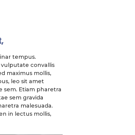
t,
vinar tempus.
vulputate convallis
ed maximus mollis,
bus, leo sit amet
tae sem. Etiam pharetra
tae sem gravida
 pharetra malesuada.
 in lectus mollis,