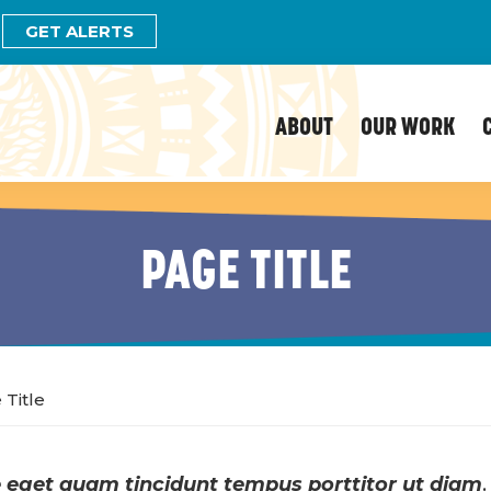
GET ALERTS
ABOUT
OUR WORK
PAGE TITLE
Title
 eget quam tincidunt tempus porttitor ut diam
.