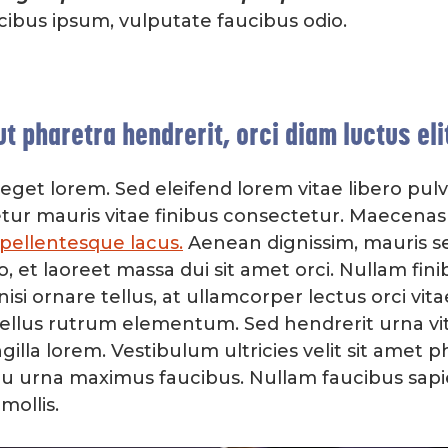
ibus ipsum, vulputate faucibus odio.
ut pharetra hendrerit, orci diam luctus eli
 eget lorem. Sed eleifend lorem vitae libero pul
ur mauris vitae finibus consectetur. Maecenas 
 pellentesque lacus.
Aenean dignissim, mauris s
, et laoreet massa dui sit amet orci. Nullam fini
 nisi ornare tellus, at ullamcorper lectus orci vi
tellus rutrum elementum. Sed hendrerit urna vi
ngilla lorem. Vestibulum ultricies velit sit amet
eu urna maximus faucibus. Nullam faucibus sapien
mollis.