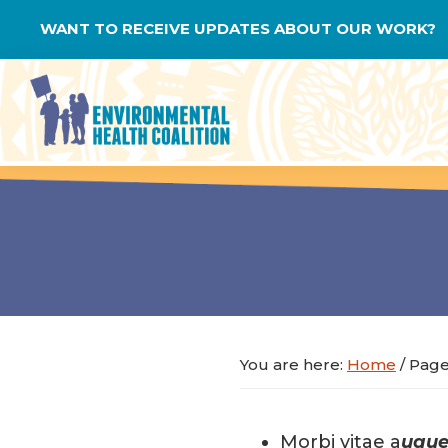
Skip
Skip
Skip
WANT TO RECEIVE UPDATES ABOUT OUR WORK?
to
to
to
primary
main
footer
navigation
content
Environmental
Health
Coalition
You are here:
Home
/
Page 
Morbi vitae a
ugue